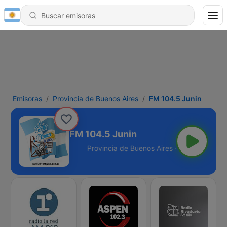
Emisoras
Provincia de Buenos Aires
FM 104.5 Junin
FM 104.5 Junin
os Aires - 104.5 FM