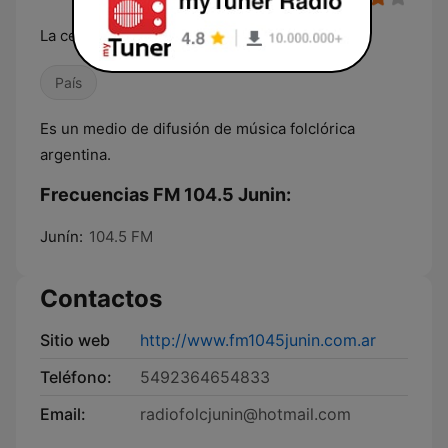
La celeste y blanca
País
Es un medio de difusión de música folclórica
argentina.
Frecuencias FM 104.5 Junin:
Junín:
104.5 FM
Contactos
Sitio web
http://www.fm1045junin.com.ar
Teléfono:
5492364654833
Email:
radiofolcjunin@hotmail.com