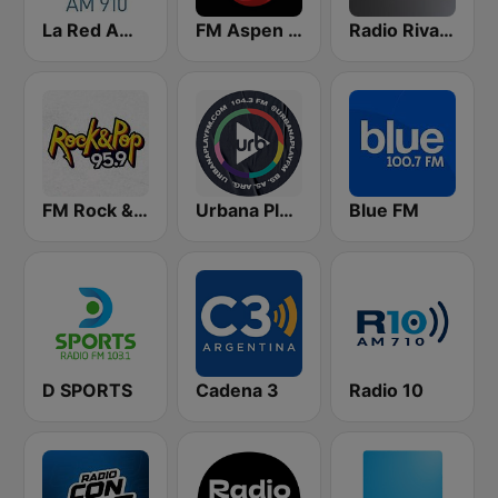
La Red AM 910
FM Aspen 102.3
Radio Rivadavia 630 AM
FM Rock & Pop
Urbana Play 104.3 FM
Blue FM
D SPORTS
Cadena 3
Radio 10