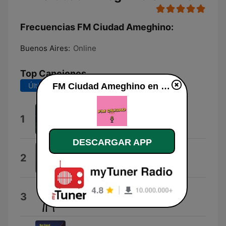
Frecuencias FM Ciudad Ameghino:
Buenos Aires:
Online
Top Canciones
Últimos 7 días
Últimos 30 días
FM Ciudad Ameghino en vivo
Walkin the Floor
1
Mike Bloomfield
DESCARGAR APP
Tell Me Baby
2
Lead Belly
Cuña Claus
3
EduDalton