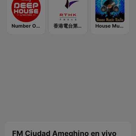
Number One Deephouse FM
香港電台第二台 RTHK Radio 2
House Music Radio
FM Ciudad Ameghino en vivo