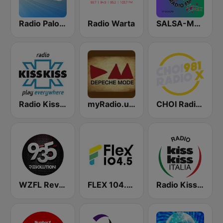
Radio Paloma
Radio Warta
SALSA-MANIA RADIO FM
Radio Kiss Kiss
myRadio.ua - Depeche Mode
CHOI Radio X 98.1 FM
WZFL Revolution 93.5 FM
FLEX 104.5 FM
Radio Kiss Kiss Italia