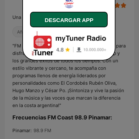
Una nueva actitud
DESCARGAR APP
Años 80
Músicas del mundo
Años 90
"FM Coast Pinamar, desde Pinamar, es tu radio para
disfrutar de la mejor música nacional, rock, pop y
los grandes éxitos de todos los tiempos. Con un
estilo vibrante y cercano, te acompaña con
programas llenos de energía liderados por
personalidades como El Cordobés Rubén Oliva,
Hugo Manzo y César Po. ¡Sintoniza y vive la pasión
de la música y las voces que marcan la diferencia
en la costa argentina!"
Frecuencias FM Coast 98.9 Pinamar:
Pinamar:
98.9 FM