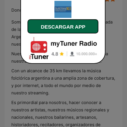
Donde vive el folclore
Somos una Emisora radial de frecuencia modulada
DESCARGAR APP
de la localidad de Gral. Ramírez, Entre Ríos,
Argentina; cuya señal distintiva es LRV 383 y
nuestra frecuencia en el dial es el 90.5 MHz.
Nuestro objetivo es fomentar la difusión de toda
nuestra música folclórica regional y nacional.
Con un alcance de 35 km llevamos la música
folclórica argentina a una amplia zona de cobertura,
y por internet, a todo el mundo por medio de
nuestro streaming.
Es primordial para nosotros, hacer conocer a
nuestros artistas, nuestros músicos regionales y
nacionales, nuestros bailarines, artesanos,
historiadores, recitadores, organizadores de