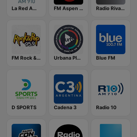
La Red AM 910
FM Aspen 102.3
Radio Rivadavia 630 AM
FM Rock & Pop
Urbana Play 104.3 FM
Blue FM
D SPORTS
Cadena 3
Radio 10