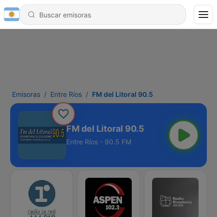
Emisoras
Entre Ríos
FM del Litoral 90.5
FM del Litoral 90.5
Entre Ríos - 90.5 FM