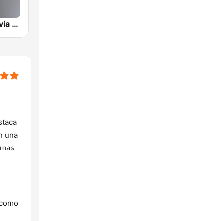
Radio Rivadavia 630 AM
staca
on una
imas
e
í como