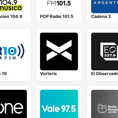
acion 104.9
POP Radio 101.5
Cadena 3
o 10
Vorterix
El Observad