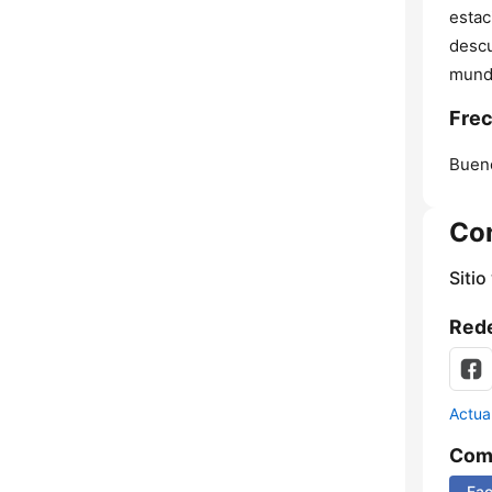
estac
descu
mundo
Frec
Bueno
Co
Sitio
Rede
Actua
Comp
Fa