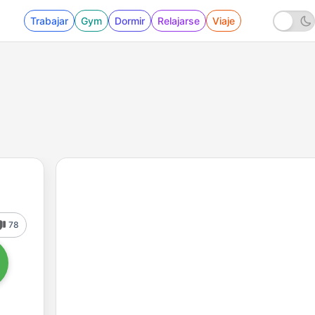
Trabajar
Gym
Dormir
Relajarse
Viaje
78