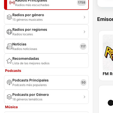
Radios Principales
1758
Radios más escuchadas
Radios por género
Emisor
15 géneros musicales
Radios por regiones
Radios locales
Noticias
117
Radios noticiosas
Recomendadas
Lista de las mejores radios
Podcasts
FM R
Podcasts Principales
50
Podcasts más populares
Podcasts por Género
18 géneros temáticos
Música