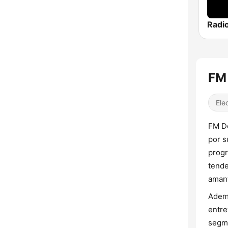
Radi
FM 
Ele
FM De
por s
progr
tende
amant
Ademá
entre
segme