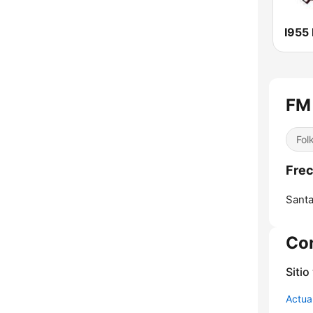
I955
FM 
Fol
Frec
Santa
Co
Sitio
Actua