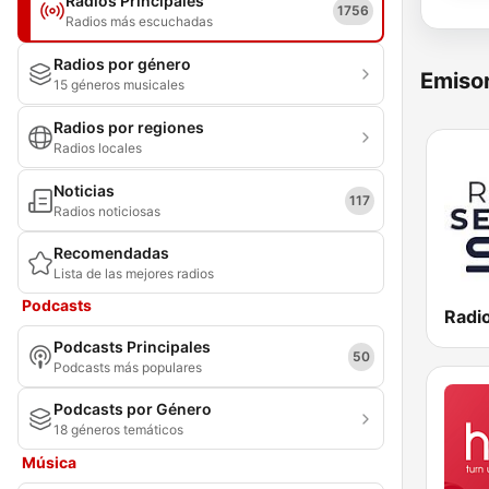
Radios Principales
1756
Radios más escuchadas
Radios por género
Emisor
15 géneros musicales
Radios por regiones
Radios locales
Noticias
117
Radios noticiosas
Recomendadas
Lista de las mejores radios
Podcasts
Radio
Podcasts Principales
50
Podcasts más populares
Podcasts por Género
18 géneros temáticos
Música