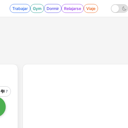
Trabajar
Gym
Dormir
Relajarse
Viaje
7