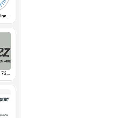
Radio Argentina Ushuaia
Radio LVDiez 720 AM