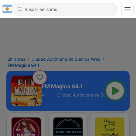
Emisoras
Ciudad Autónoma de Buenos Aires
FM Magica 94.1
FM Magica 94.1
enos Aires - 94.1 FM