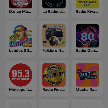
Dance Machine
La Radio de los Lentos
Radio Rivadavia Junín 92.3
Latidos 80/90 OnLine
Folklore Nacional
Radio Ochentera de Jujuy
Metropolitana FM 95.3
Radio Fiestera de Jujuy
Mucha Radio 94.7 FM