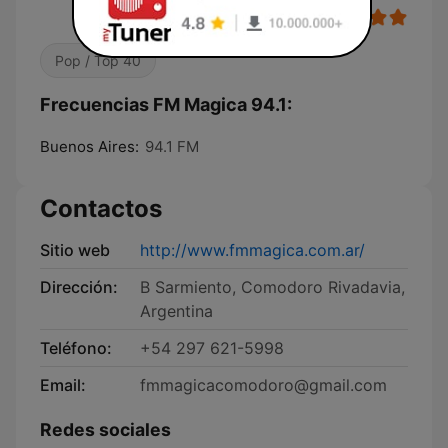
Pop / Top 40
Frecuencias FM Magica 94.1:
Buenos Aires:
94.1 FM
Contactos
Sitio web
http://www.fmmagica.com.ar/
Dirección:
B Sarmiento, Comodoro Rivadavia,
Argentina
Teléfono:
+54 297 621-5998
Email:
fmmagicacomodoro@gmail.com
Redes sociales