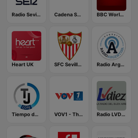
Radio Sevilla SER
Cadena Ser Argentina
BBC World Service
Heart UK
SFC Sevilla Fútbol Club Radio 91.6
Radio Argentina Ushuaia
Tiempo de Juego Cope Directo 2
VOV1 - Thời sự
Radio LVDiez 720 AM