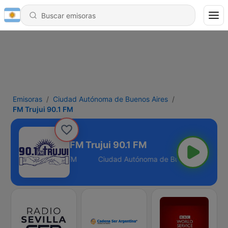
Emisoras
Ciudad Autónoma de Buenos Aires
FM Trujui 90.1 FM
FM Trujui 90.1 FM
uenos Aires - 90.1 FM