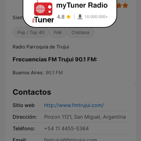
Siempre Junto a Vos!!!
Pop / Top 40
Folk
Cristiana
Radio Parroquia de Trujui
Frecuencias FM Trujui 90.1 FM:
Buenos Aires:
90.1 FM
Contactos
Sitio web
http://www.fmtrujui.com/
Dirección:
Pinzon 1121, San Miguel, Argentina
Teléfono:
+54 11 4455-5364
Email:
fmtrujui@fmtrujui.com