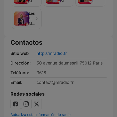
vous
Réveil
du
M Radio
M Radio
Léo LE BRIS LE PANN
rencontrer
avec
16/20
Sophie
Vincent
Les
Davant
Cerutti
imitations
et
de
M Radio
Tiffany
Yann
Jamet
Contactos
Sitio web
http://mradio.fr
Dirección:
50 avenue daumesnil 75012 Paris
Teléfono:
3618
Email:
contact@mradio.fr
Redes sociales
Actualiza esta información de radio