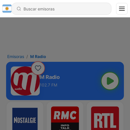
Emisoras
M Radio
M Radio
102.7 FM