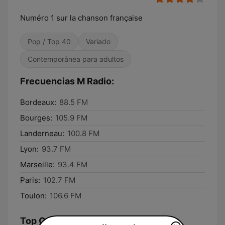
Numéro 1 sur la chanson française
Pop / Top 40
Variado
Contemporánea para adultos
Frecuencias M Radio:
Bordeaux:
88.5 FM
Bourges:
105.9 FM
Landerneau:
100.8 FM
Lyon:
93.7 FM
Marseille:
93.4 FM
Paris:
102.7 FM
Toulon:
106.6 FM
Top Canciones