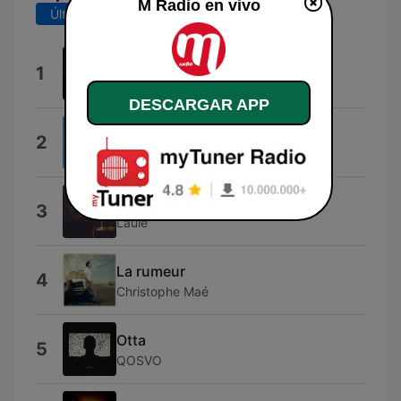
M Radio en vivo
Últimos 7 días
Últimos 30 días
M'envoler
1
Jeck
DESCARGAR APP
Soirée mondaine
2
Jazzorange
Peu Importe
3
Laule
La rumeur
4
Christophe Maé
Otta
5
QOSVO