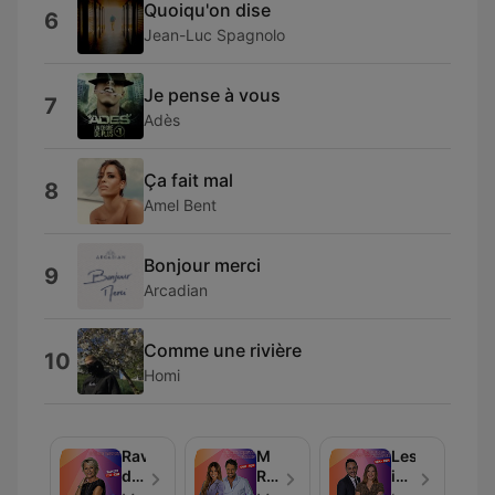
Quoiqu'on dise
6
Jean-Luc Spagnolo
Je pense à vous
7
Adès
Ça fait mal
8
Amel Bent
Bonjour merci
9
Arcadian
Comme une rivière
10
Homi
Ravie
M
Les
de
Radio
invités