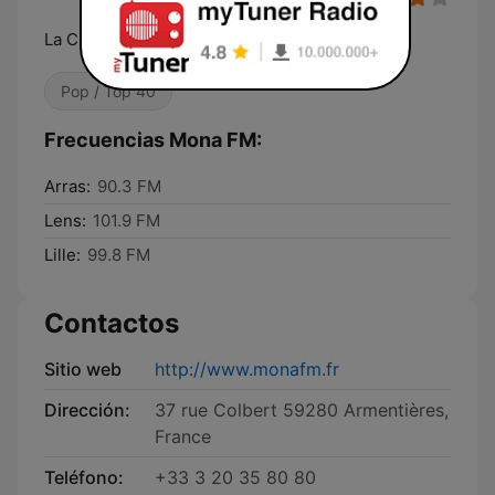
La Chanson Populaire!
Pop / Top 40
Frecuencias Mona FM:
Arras:
90.3 FM
Lens:
101.9 FM
Lille:
99.8 FM
Contactos
Sitio web
http://www.monafm.fr
Dirección:
37 rue Colbert 59280 Armentières,
France
Teléfono:
+33 3 20 35 80 80