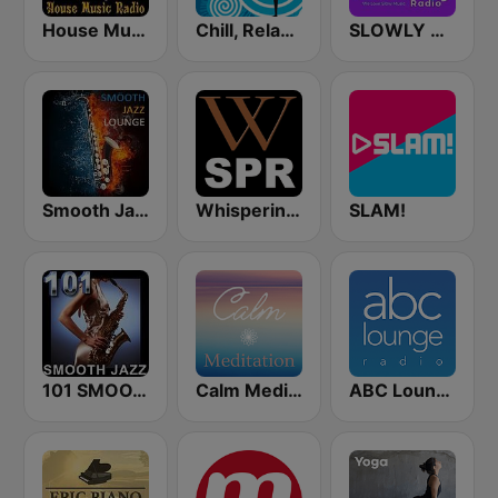
House Music Radio
Chill, Relaxing, Positive
SLOWLY RADIO
Smooth Jazz Lounge
Whisperings: Solo Piano Radio
SLAM!
101 SMOOTH JAZZ
Calm Meditation
ABC Lounge Jazz