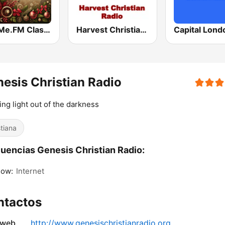
hearMe.FM Classical Christmas
Harvest Christian Radio
Capital Lond
esis Christian Radio
ing light out of the darkness
stiana
uencias Genesis Christian Radio:
gow:
Internet
ntactos
 web
http://www.genesischristianradio.org