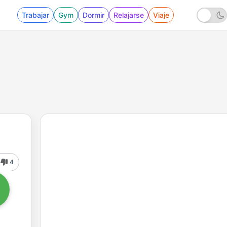
Trabajar
Gym
Dormir
Relajarse
Viaje
4