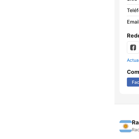
Telé
Email
Rede
Actua
Comp
Fa
Ra
Rad