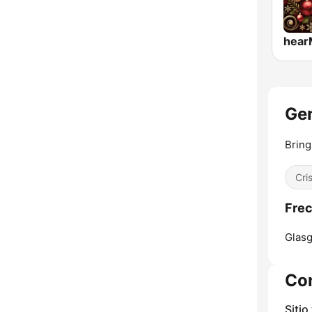
Gen
Bring
Cri
Frec
Glas
Co
Sitio