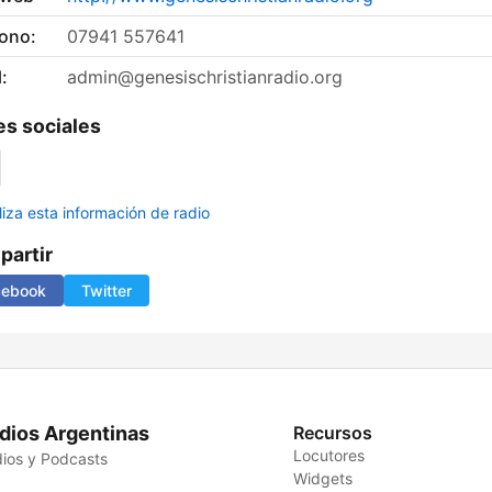
fono:
07941 557641
:
admin@genesischristianradio.org
s sociales
liza esta información de radio
artir
cebook
Twitter
dios Argentinas
Recursos
Locutores
ios y Podcasts
Widgets