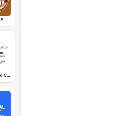
es
Old Fashioned Christian Music