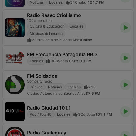
Noticias
Locales
34
Chubut
101.7 FM
Radio Rasec Criollísimo
100% peruano
Cultura & Educación
Locales
Músicas del mundo
28
Provincia de Buenos Aires
Online
FM Frecuencia Patagonia 99.3
Locales
308
Santa Cruz
99.3 FM
FM Soldados
Somos tu radio
Pública
Noticias
Locales
213
Ciudad Autónoma de Buenos Aires
87.5 FM
Radio Ciudad 101.1
Pop / Top 40
Locales
9
Córdoba
101.1 FM
Radio Gualeguay