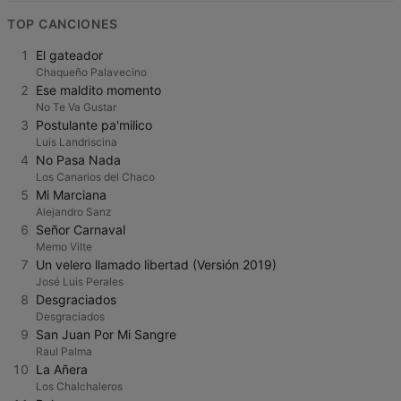
TOP CANCIONES
1
El gateador
Chaqueño Palavecino
2
Ese maldito momento
No Te Va Gustar
3
Postulante pa'milico
Luis Landriscina
4
No Pasa Nada
Los Canarios del Chaco
5
Mi Marciana
Alejandro Sanz
6
Señor Carnaval
Memo Vilte
7
Un velero llamado libertad (Versión 2019)
José Luis Perales
8
Desgraciados
Desgraciados
9
San Juan Por Mi Sangre
Raul Palma
10
La Añera
Los Chalchaleros