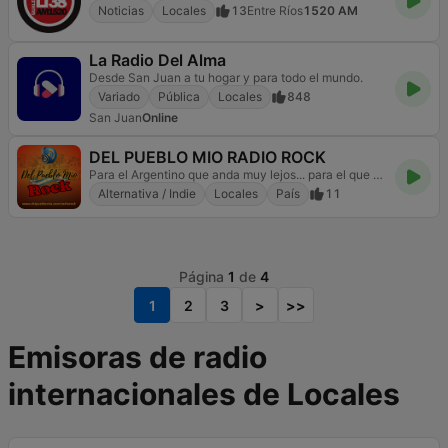
Noticias
Locales
13
Entre Ríos
1520 AM
La Radio Del Alma
Desde San Juan a tu hogar y para todo el mundo.
Variado
Pública
Locales
848
San Juan
Online
DEL PUEBLO MIO RADIO ROCK
Para el Argentino que anda muy lejos... para el que se quedó...
Alternativa / Indie
Locales
País
11
Página
1
de
4
1
2
3
>
>>
Emisoras de radio
internacionales de Locales