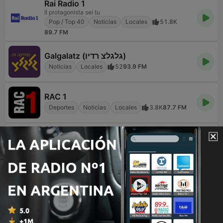
Rai Radio 1
Il protagonista sei tu
Pop / Top 40
Noticias
Locales
51.8K
89.7 FM
Galgalatz (גלגלצ רדיו)
Noticias
Locales
52
93.9 FM
RAC 1
Deportes
Noticias
Locales
3.8K
87.7 FM
La Tronadora
¡Si Te Gusta y Suena, Aquí Truena!
Música mexicana
Locales
11.7K
104.1 FM
Gold 104.3 FM
Better Music And More Of It
Éxitos clásicos
Antiguas
Locales
4.3K
104.3 FM