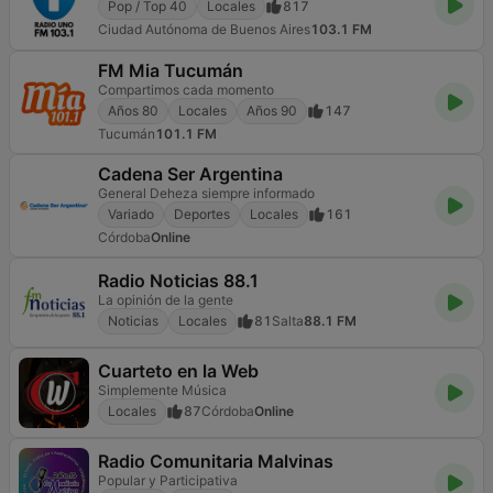
Pop / Top 40
Locales
817
Ciudad Autónoma de Buenos Aires
103.1 FM
FM Mia Tucumán
Compartimos cada momento
Años 80
Locales
Años 90
147
Tucumán
101.1 FM
Cadena Ser Argentina
General Deheza siempre informado
Variado
Deportes
Locales
161
Córdoba
Online
Radio Noticias 88.1
La opinión de la gente
Noticias
Locales
81
Salta
88.1 FM
Cuarteto en la Web
Simplemente Música
Locales
87
Córdoba
Online
Radio Comunitaria Malvinas
Popular y Participativa