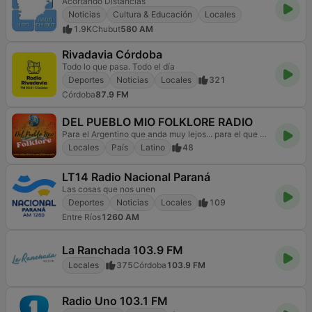
Acortando Distancias
Noticias
Cultura & Educación
Locales
1.9K
Chubut
580 AM
Rivadavia Córdoba
Todo lo que pasa. Todo el día
Deportes
Noticias
Locales
321
Córdoba
87.9 FM
DEL PUEBLO MIO FOLKLORE RADIO
Para el Argentino que anda muy lejos... para el que se quedó...
Locales
País
Latino
48
LT14 Radio Nacional Paraná
Las cosas que nos unen
Deportes
Noticias
Locales
109
Entre Ríos
1260 AM
La Ranchada 103.9 FM
Locales
375
Córdoba
103.9 FM
Radio Uno 103.1 FM