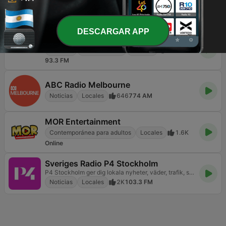
ADN Radio
Noticias
Locales
7.9K
91.7 FM
DESCARGAR APP
Radio Cooperativa
Noticias
Radio hablada
Locales
8.5K
93.3 FM
ABC Radio Melbourne
Noticias
Locales
646
774 AM
MOR Entertainment
Contemporánea para adultos
Locales
1.6K
Online
Sveriges Radio P4 Stockholm
P4 Stockholm ger dig lokala nyheter, väder, trafik, sport och välkänd musik. Kanalen som utgår från alla stockholmares vardag.
Noticias
Locales
2K
103.3 FM