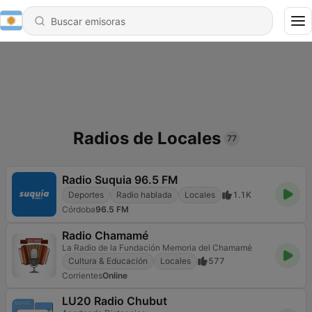
Radios de Locales
77
Radio Suquia 96.5 FM
Deportes
Radio hablada
Locales
1.1K
Córdoba
96.5 FM
Radio Chamamé
La Radio de la Fundación Memoria del Chamamé
Cultura & Educación
Locales
577
Corrientes
Online
LU20 Radio Chubut