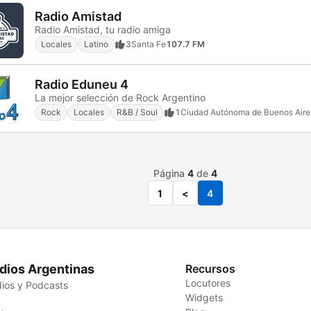
Radio Amistad
Radio Amistad, tu radio amiga
Locales
Latino
3
Santa Fe
107.7 FM
Radio Eduneu 4
La mejor selección de Rock Argentino
Rock
Locales
R&B / Soul
1
Ciudad Autónoma de Buenos Aire
Página
4
de
4
1
<
4
dios Argentinas
Recursos
Locutores
ios y Podcasts
Widgets