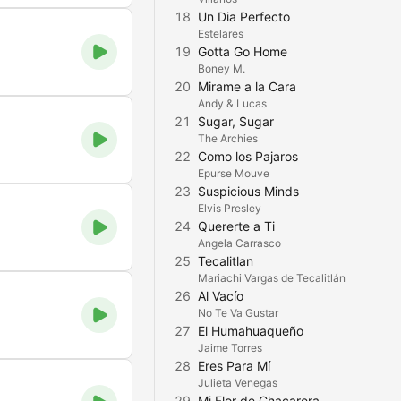
18
Un Dia Perfecto
Estelares
19
Gotta Go Home
Boney M.
20
Mirame a la Cara
Andy & Lucas
21
Sugar, Sugar
The Archies
22
Como los Pajaros
Epurse Mouve
23
Suspicious Minds
Elvis Presley
24
Quererte a Ti
Angela Carrasco
25
Tecalitlan
Mariachi Vargas de Tecalitlán
26
Al Vacío
No Te Va Gustar
27
El Humahuaqueño
Jaime Torres
28
Eres Para Mí
Julieta Venegas
29
Mi Flor de Chacarera