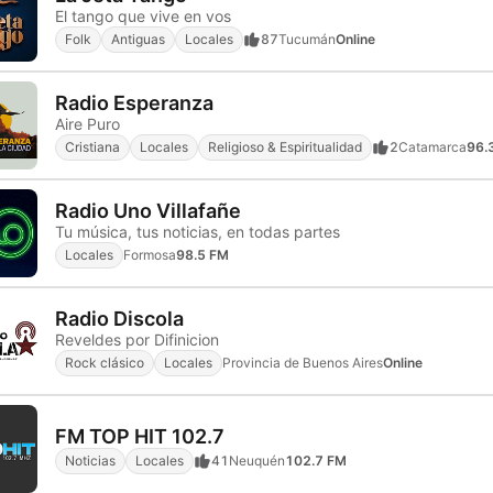
El tango que vive en vos
Folk
Antiguas
Locales
87
Tucumán
Online
Radio Esperanza
Aire Puro
Cristiana
Locales
Religioso & Espiritualidad
2
Catamarca
96.
Radio Uno Villafañe
Tu música, tus noticias, en todas partes
Locales
Formosa
98.5 FM
Radio Discola
Reveldes por Difinicion
Rock clásico
Locales
Provincia de Buenos Aires
Online
FM TOP HIT 102.7
Noticias
Locales
41
Neuquén
102.7 FM