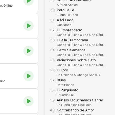
Alfredo Abalos
res
Online
30
Perdi la Fe
Juana La Loca
31
A Mi Lado
Guasones
32
El Emprendado
Carlos Di Fulvio & Los 4 de Córdoba
33
Huella Tramontana
Carlos Di Fulvio & Los 4 de Córdoba
34
Cerro Salamanca
Carlos Di Fulvio & Los 4 de Córdoba
35
Variaciones Sobre Gato
Carlos Di Fulvio & Los 4 de Córdoba
36
El Toro
La Chicana & Chango Spasiuk
37
Blues
line
Rata Blanca
38
El Pulguiento
Eduardo Falu
39
Aún los Escuchamos Cantar
Los Fabulosos Cadillacs
40
Contrabando de Amor
Los Fabulosos Cadillacs