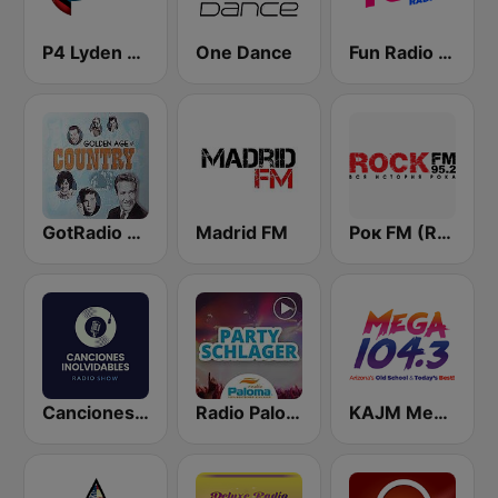
P4 Lyden av Norge
One Dance
Fun Radio FRANCE
GotRadio - Classic Country
Madrid FM
Рок FM (Rock FM 95.2)
Canciones Inolvidables
Radio Paloma Partyschlager
KAJM Mega 104.3 FM