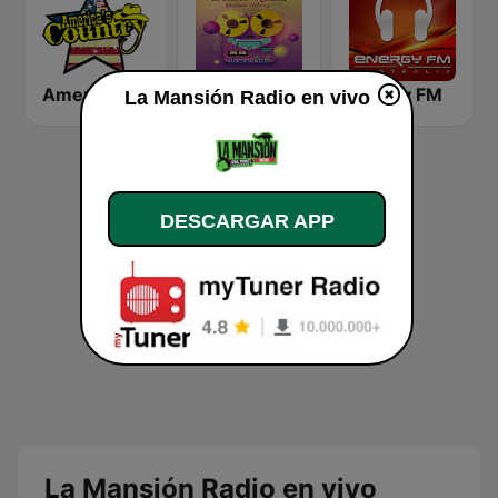
America's Country
Deluxe Radio - 3 Flamenco Flow
Energy FM
La Mansión Radio en vivo
DESCARGAR APP
La Mansión Radio en vivo