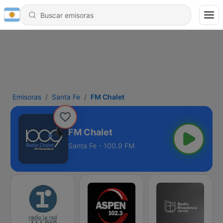
Emisoras
Santa Fe
FM Chalet
FM Chalet
Santa Fe - 100.9 FM