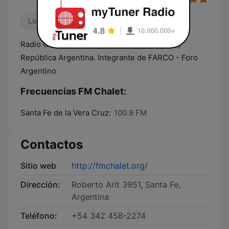
Locales
Radio Comunitaria de la Ciudad de Santa Fe,
República Argentina. Integrante de FARCO - Foro
Argentino
Frecuencias FM Chalet:
Santa Fe de la Vera Cruz:
100.9 FM
Contactos
Sitio web
http://fmchalet.org/
Dirección:
Roberto Arlt 3951, Santa Fe,
Argentina
Teléfono:
+54 342 458-2274