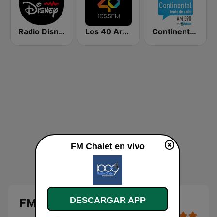
Radio Disney Latinoamérica
Los 40 Argentina
Continental 590 AM
FM Chalet en vivo
DESCARGAR APP
FM Chalet en vivo