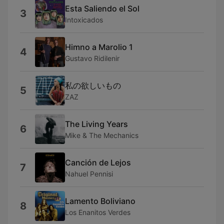
Esta Saliendo el Sol
3
Intoxicados
Himno a Marolio 1
4
Gustavo Ridilenir
私の欲しいもの
5
ZAZ
The Living Years
6
Mike & The Mechanics
Canción de Lejos
7
Nahuel Pennisi
Lamento Boliviano
8
Los Enanitos Verdes