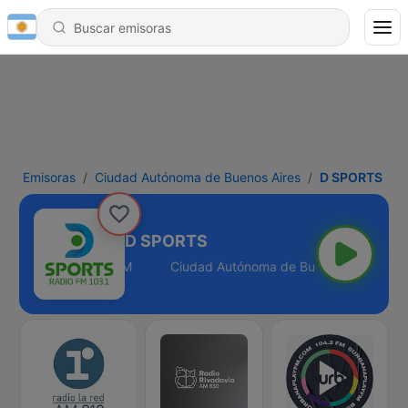
Emisoras
Ciudad Autónoma de Buenos Aires
D SPORTS
D SPORTS
nos Aires - 103.1 FM