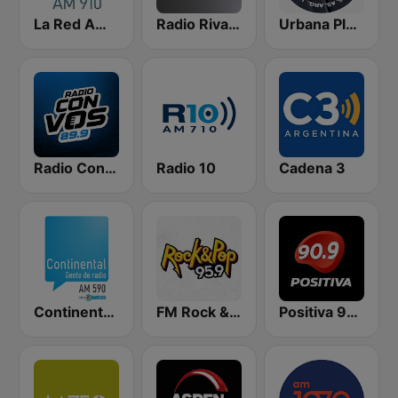
La Red AM 910
Radio Rivadavia 630 AM
Urbana Play 104.3 FM
Radio Con Vos 89.9
Radio 10
Cadena 3
Continental 590 AM
FM Rock & Pop
Positiva 90.9 - Radio Mitre Corrientes