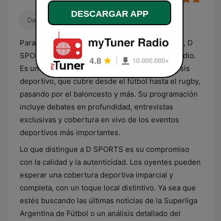
DESCARGAR APP
Deportes
Para los apasionados del deporte en Argentina, D
SPORTS es más que una simple estación de radio.
Es una fuente confiable de información y análisis
deportivo, que cubre desde el fútbol hasta el rugby,
pasando por el baloncesto y más. Su programación
incluye debates en profundidad, entrevistas
exclusivas y cobertura en vivo de los eventos
deportivos más importantes.
Lo que distingue a D SPORTS es su compromiso
con la calidad y la autenticidad. Los oyentes pueden
esperar una cobertura deportiva imparcial y
completa, con un toque local distintivo. Ya sea que
estés buscando las últimas noticias de la Superliga
Argentina de Fútbol o un análisis detallado del