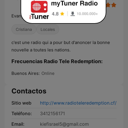
Evangelisation
Cristiana
Locales
c'est une radio qui a pour but d'anoncer la bonne
nouvelle a toutes les nations.
Frecuencias Radio Tele Redemption:
Buenos Aires:
Online
Contactos
Sitio web
http://www.radioteleredemption.cf/
Teléfono:
3412156171
Email:
kiefisrael5@gmail.com