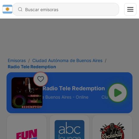
Emisoras
Ciudad Autónoma de Buenos Aires
Radio Tele Redemption
Radio Tele Redemption
Ciudad Autónoma de Buenos Aires - Online