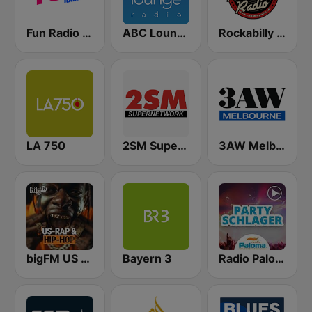
Fun Radio FRANCE
ABC Lounge Jazz
Rockabilly Radio
LA 750
2SM Super Radio
3AW Melbourne
bigFM US Rap & Hip-Hop
Bayern 3
Radio Paloma Partyschlager