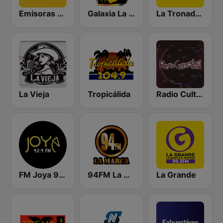
Emisoras Unidas
Galaxia La Picosa
La Tronadora
La Vieja
Tropicálida
Radio Cultural TGN
FM Joya 92.9
94FM La Marca
La Grande