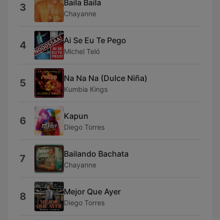
Baila Baila
3
Chayanne
Ai Se Eu Te Pego
4
Michel Teló
Na Na Na (Dulce Niña)
5
Kumbia Kings
Kapun
6
Diego Torres
Bailando Bachata
7
Chayanne
Mejor Que Ayer
8
Diego Torres