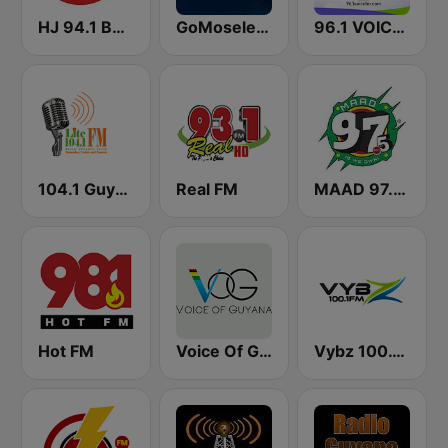
HJ 94.1 Boom FM
GoMoseley Radio
96.1 VOICE FM | #BANGIN
104.1 Guyana Lite FM
Real FM
MAAD 97.5 FM
Hot FM
Voice Of Guyana
Vybz 100.1 FM