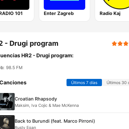
RADIO 101
Enter Zagreb
Radio Kaj
 - Drugi program
uencias HR2 - Drugi program:
b:
98.5 FM
 Canciones
Últimos 7 días
Últimos 30 
Croatian Rhapsody
Maksim, Iva Cojic & Mae McKenna
Back to Burundi (feat. Marco Pirroni)
Rusty Egan