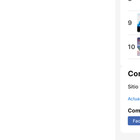
9
10
Co
Sitio
Actua
Comp
Fa