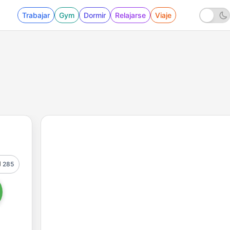
Trabajar
Gym
Dormir
Relajarse
Viaje
285