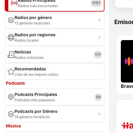
Radios Principales
1757
Radios más escuchadas
Radios por género
Emisor
15 géneros musicales
Radios por regiones
Radios locales
Noticias
117
Radios noticiosas
Recomendadas
Lista de las mejores radios
Podcasts
Brav
Podcasts Principales
50
Podcasts más populares
Podcasts por Género
18 géneros temáticos
Música