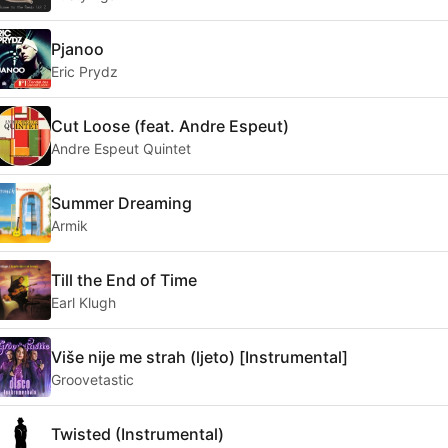
Pjanoo
Eric Prydz
Cut Loose (feat. Andre Espeut)
Andre Espeut Quintet
Summer Dreaming
Armik
Till the End of Time
Earl Klugh
Više nije me strah (ljeto) [Instrumental]
Groovetastic
Twisted (Instrumental)