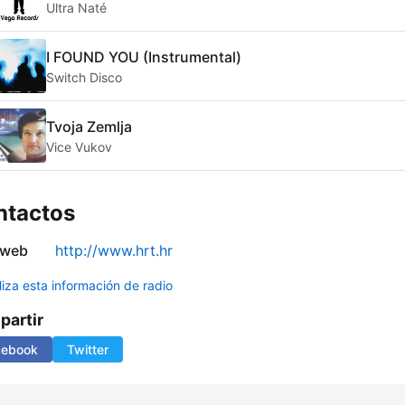
Ultra Naté
I FOUND YOU (Instrumental)
Switch Disco
Tvoja Zemlja
Vice Vukov
ntactos
 web
http://www.hrt.hr
liza esta información de radio
artir
cebook
Twitter