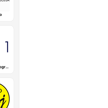
o
HR1 - Prvi program