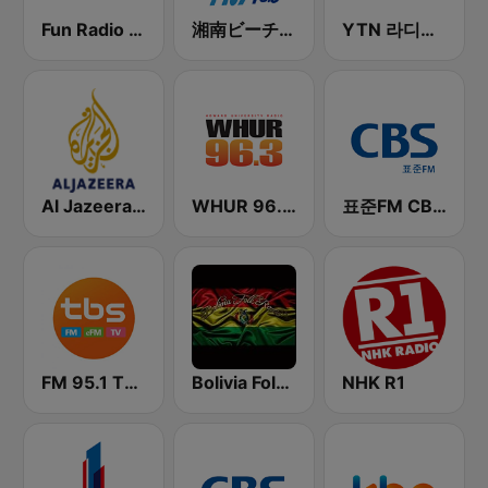
Fun Radio FRANCE
湘南ビーチFM (Shonan Beach FM)
YTN 라디오 (YTN FM) - 24 Hours News Channel
Al Jazeera Arabic (قناة الجزيرة)
WHUR 96.3 FM
표준FM CBS 라디오 (Standard FM)
FM 95.1 TBS fm
Bolivia Folk Radio
NHK R1