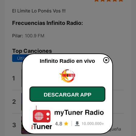
El Límite Lo Ponés Vos !!!
Frecuencias Infinito Radio:
Pilar:
100.9 FM
Top Canciones
Últimos 7 días
Últimos 30 días
Infinito Radio en vivo
Hoy y Siempre
1
Código de barra
DESCARGAR APP
Piensa en Mi
2
Grupo Mojado
La Roba Maridos
3
Sabrina Lescano la morocha santiagueña