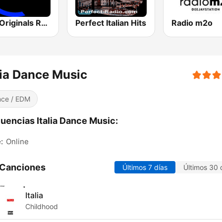
m2o Originals Radio 2
Perfect Italian Hits
Radio m2o
lia Dance Music
ce / EDM
uencias Italia Dance Music:
:
Online
 Canciones
Últimos 7 días
Últimos 30 
Italia
Childhood