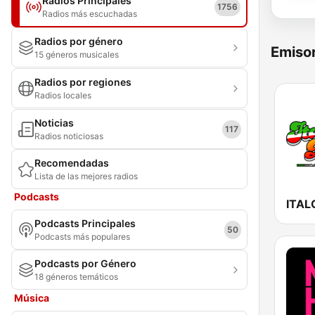
Radios Principales
1756
Radios más escuchadas
Radios por género
Emisor
15 géneros musicales
Radios por regiones
Radios locales
Noticias
117
Radios noticiosas
Recomendadas
Lista de las mejores radios
Podcasts
ITAL
Podcasts Principales
50
Podcasts más populares
Podcasts por Género
18 géneros temáticos
Música