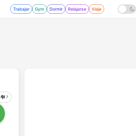
Trabajar
Gym
Dormir
Relajarse
Viaje
7