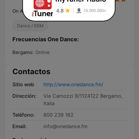
On Air. Online. Everywhere
Dance / EDM
Frecuencias One Dance:
Bergamo:
Online
Contactos
Sitio web
http://www.onedance.fm/
Dirección:
Via Camozzi 9/1124122 Bergamo,
Italia
Teléfono:
800 239 182
Email:
info@onedance.fm