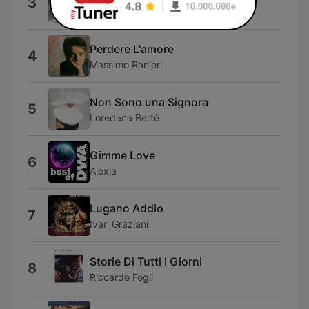
3
Gianni Togni
Perdere L'amore
4
Massimo Ranieri
Non Sono una Signora
5
Loredana Bertè
Gimme Love
6
Alexia
Lugano Addio
7
Ivan Graziani
Storie Di Tutti I Giorni
8
Riccardo Fogli