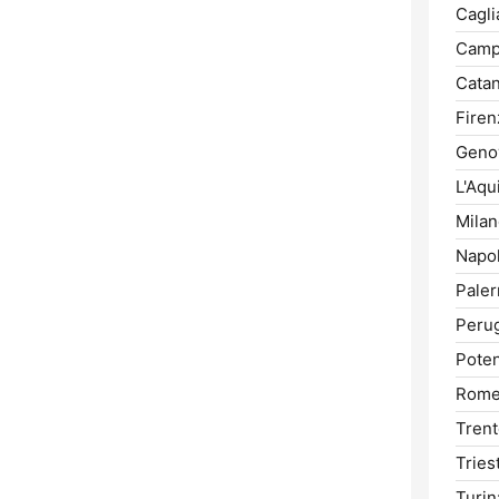
Caglia
Camp
Catan
Firen
Geno
L'Aqui
Milan
Napol
Pale
Perug
Poten
Rome
Trent
Tries
Turin