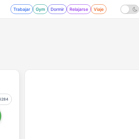
Trabajar
Gym
Dormir
Relajarse
Viaje
6284