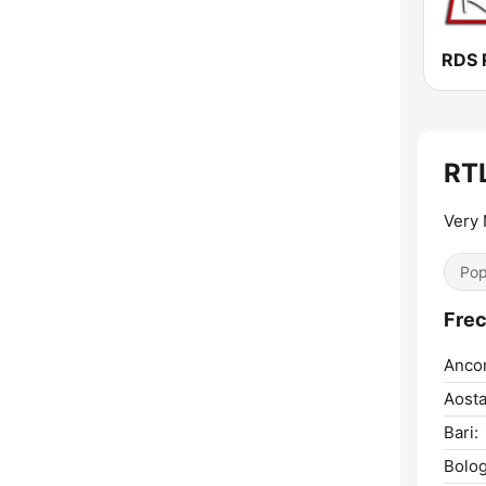
RDS 
RT
Very
Pop
Frec
Anco
Aosta
Bari:
Bolog