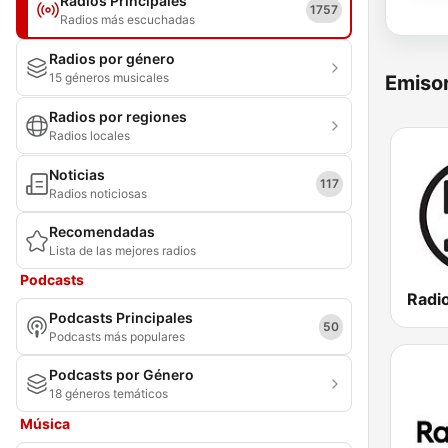
Radios Principales
1757
Radios más escuchadas
Radios por género
15 géneros musicales
Emisor
Radios por regiones
Radios locales
Noticias
117
Radios noticiosas
Recomendadas
Lista de las mejores radios
Podcasts
Radi
Podcasts Principales
50
Podcasts más populares
Podcasts por Género
18 géneros temáticos
Música