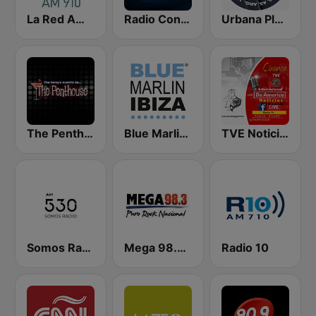
La Red AM 910
Radio Con Vos 89.9
Urbana Play 104.3 FM
The Penthouse
Blue Marlin Ibiza Radio
TVE Noticias
Somos Radio AM 530
Mega 98.3 FM
Radio 10