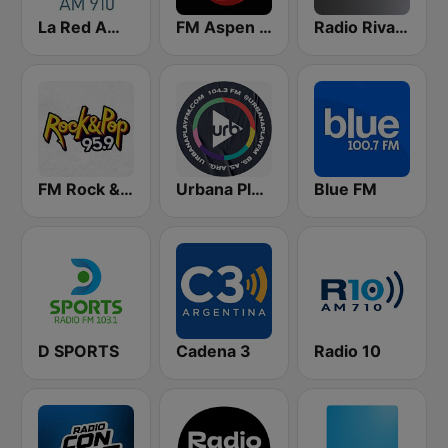
La Red AM 910
FM Aspen 102.3
Radio Rivadavia 630 AM
FM Rock & Pop
Urbana Play 104.3 FM
Blue FM
D SPORTS
Cadena 3
Radio 10