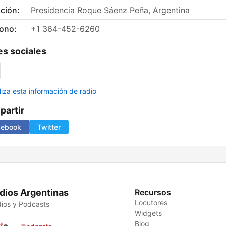
ción:
Presidencia Roque Sáenz Peña, Argentina
fono:
+1 364-452-6260
s sociales
liza esta información de radio
artir
cebook
Twitter
dios Argentinas
Recursos
Locutores
ios y Podcasts
Widgets
Blog