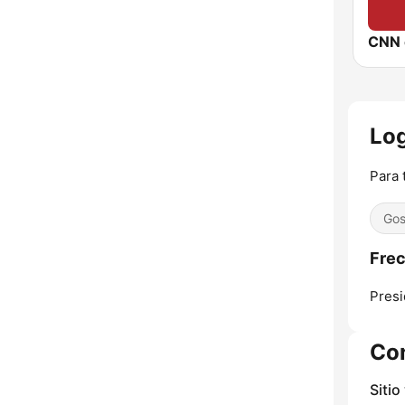
CNN 
Log
Para 
Gos
Frec
Presi
Co
Sitio