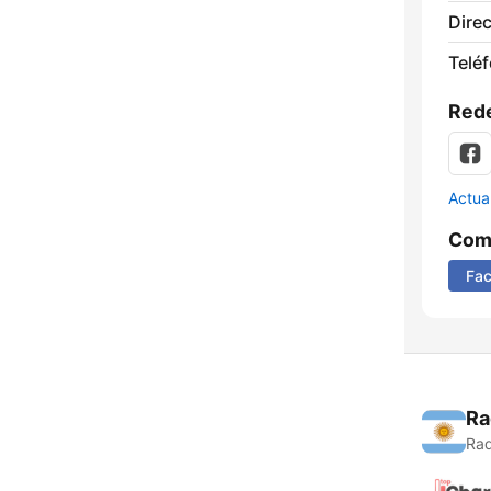
Direc
Telé
Rede
Actua
Comp
Fa
Ra
Rad