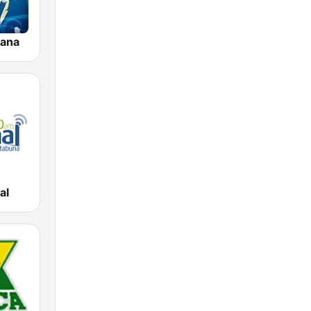
iana
al