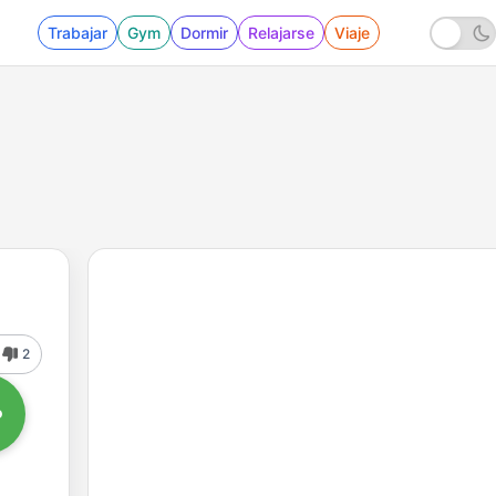
Trabajar
Gym
Dormir
Relajarse
Viaje
2