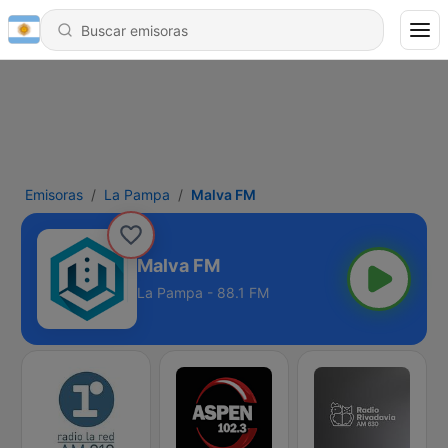
Emisoras
La Pampa
Malva FM
Malva FM
La Pampa - 88.1 FM