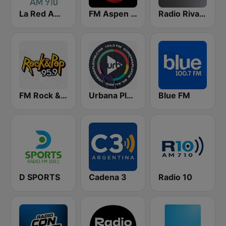
La Red AM 910
FM Aspen 102.3
Radio Rivadavia 630 AM
FM Rock & Pop
Urbana Play 104.3 FM
Blue FM
D SPORTS
Cadena 3
Radio 10