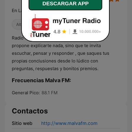
DESCARGAR APP
En La Pampa no hay silencio
Alternativa / Indie
Internacional
Radio Online que adora la música, que no se
propone explicarte nada, sino que te invita
escuchar, pensar y responder , que saques tus
propias conclusiones desde lo lúdico con
preguntas, respuestas y bonitos premios.
Frecuencias Malva FM:
General Pico:
88.1 FM
Contactos
Sitio web
http://www.malvafm.com