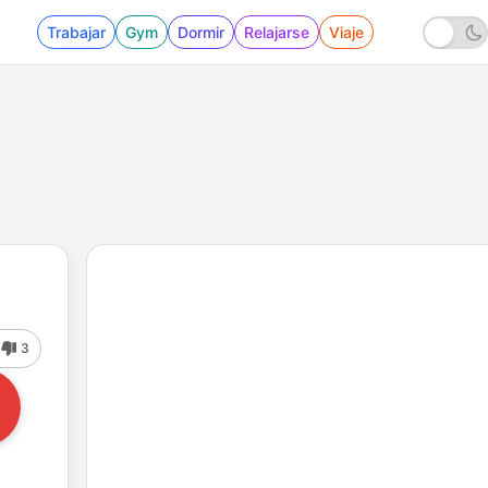
Trabajar
Gym
Dormir
Relajarse
Viaje
3