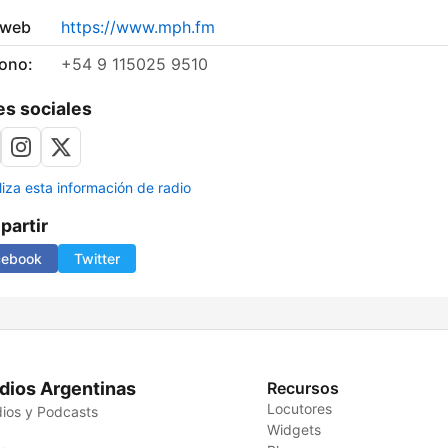
 web
https://www.mph.fm
fono:
+54 9 115025 9510
s sociales
liza esta información de radio
artir
cebook
Twitter
dios Argentinas
Recursos
Locutores
ios y Podcasts
Widgets