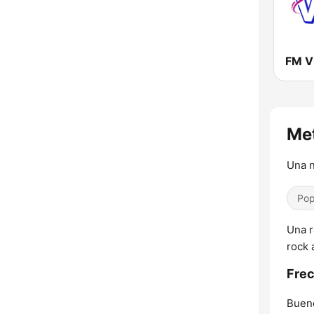
FM V
Met
Una n
Pop
Una r
rock 
Frec
Bueno