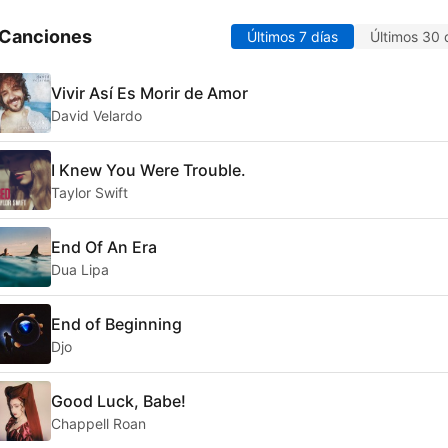
 Canciones
Últimos 7 días
Últimos 30 
Vivir Así Es Morir de Amor
David Velardo
I Knew You Were Trouble.
Taylor Swift
End Of An Era
Dua Lipa
End of Beginning
Djo
Good Luck, Babe!
Chappell Roan