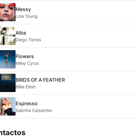
Messy
Lola Young
Alba
Diego Torres
Flowers
Miley Cyrus
BIRDS OF A FEATHER
Billie Eilish
Espresso
Sabrina Carpenter
ntactos