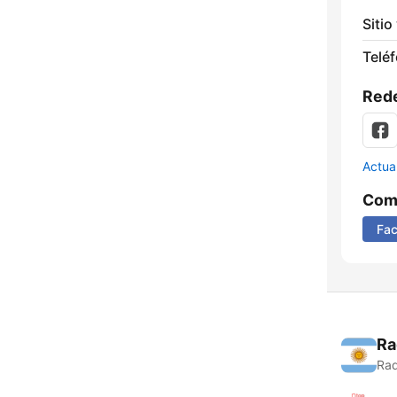
Sitio
Telé
Rede
Actua
Comp
Fa
Ra
Rad