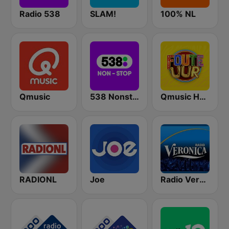
Radio 538
SLAM!
100% NL
Qmusic
538 Nonstop
Qmusic Het Foute Uur
RADIONL
Joe
Radio Veronica