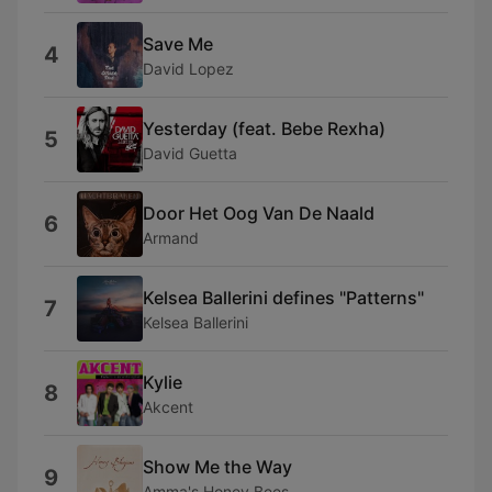
Save Me
4
David Lopez
Yesterday (feat. Bebe Rexha)
5
David Guetta
Door Het Oog Van De Naald
6
Armand
Kelsea Ballerini defines "Patterns"
7
Kelsea Ballerini
Kylie
8
Akcent
Show Me the Way
9
Amma's Honey Bees