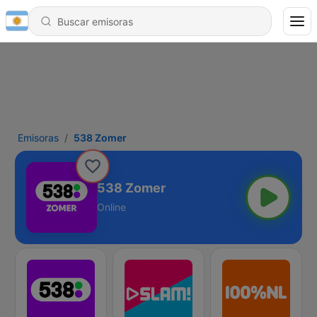
Emisoras
538 Zomer
538 Zomer
Online