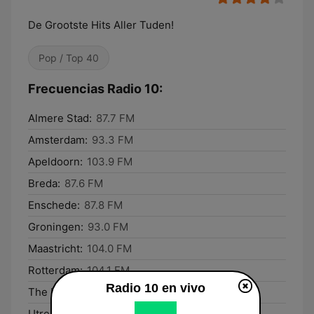
De Grootste Hits Aller Tuden!
Pop / Top 40
Frecuencias Radio 10:
Almere Stad:
87.7 FM
Amsterdam:
93.3 FM
Apeldoorn:
103.9 FM
Breda:
87.6 FM
Enschede:
87.8 FM
Groningen:
93.0 FM
Maastricht:
104.0 FM
Rotterdam:
104.1 FM
Radio 10 en vivo
The Hague:
88.1 FM
Utrecht:
103.8 FM