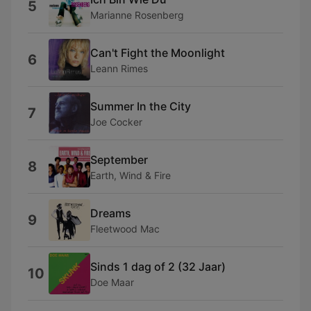
5
Marianne Rosenberg
Can't Fight the Moonlight
6
Leann Rimes
Summer In the City
7
Joe Cocker
September
8
Earth, Wind & Fire
Dreams
9
Fleetwood Mac
Sinds 1 dag of 2 (32 Jaar)
10
Doe Maar