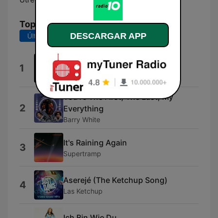
Top Canciones
DESCARGAR APP
Últimos 7 días
Últimos 30 días
Piano Man
1
Billy Joel
You're The First, The Last, My
2
Everything
Barry White
It's Raining Again
3
Supertramp
Aserejé (The Ketchup Song)
4
Las Ketchup
Ich Bin Wie Du