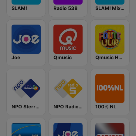
SLAM!
Radio 538
SLAM! Mixmarathon
Joe
Qmusic
Qmusic Het Foute Uur
NPO Sterren
NPO Radio 5
100% NL