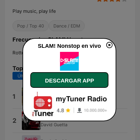
Play music, play life
Pop / Top 40
Dance / EDM
Frecuencias SLAM! Nonstop:
SLAM! Nonstop en vivo
Rotterdam:
Online
Top Canciones
Últimos 7 días
Últimos 30 días
DESCARGAR APP
Bam Bam
1
Bam Bam
Yesterday (feat. Bebe Rexha)
2
David Guetta