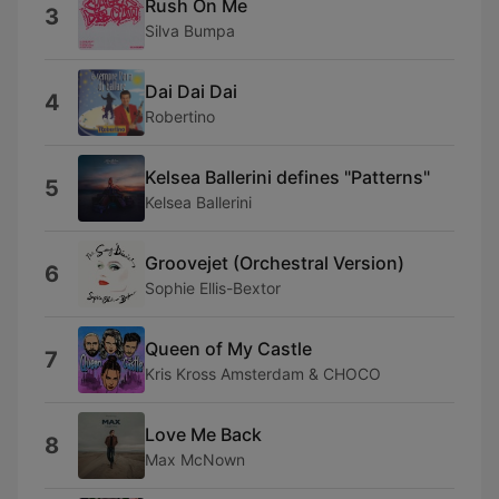
Rush On Me
3
Silva Bumpa
Dai Dai Dai
4
Robertino
Kelsea Ballerini defines "Patterns"
5
Kelsea Ballerini
Groovejet (Orchestral Version)
6
Sophie Ellis-Bextor
Queen of My Castle
7
Kris Kross Amsterdam & CHOCO
Love Me Back
8
Max McNown