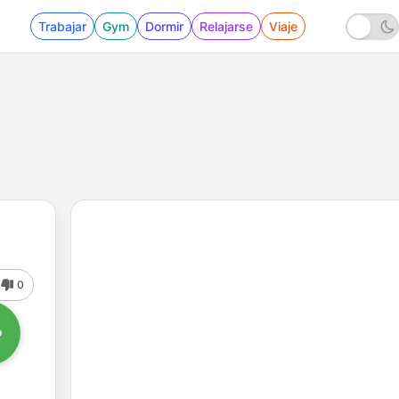
Trabajar
Gym
Dormir
Relajarse
Viaje
0