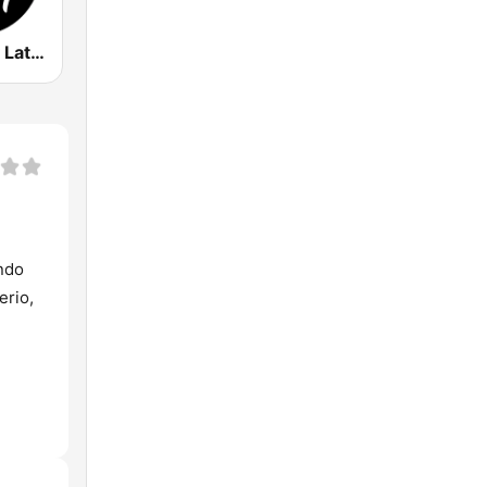
Radio Disney Latinoamérica
endo
erio,