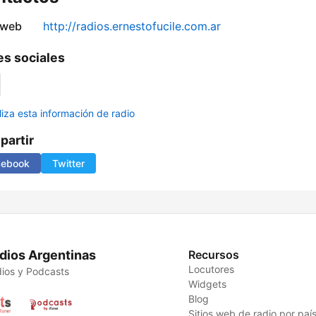
 web
http://radios.ernestofucile.com.ar
s sociales
liza esta información de radio
artir
cebook
Twitter
dios Argentinas
Recursos
Locutores
ios y Podcasts
Widgets
Blog
Sitios web de radio por paí