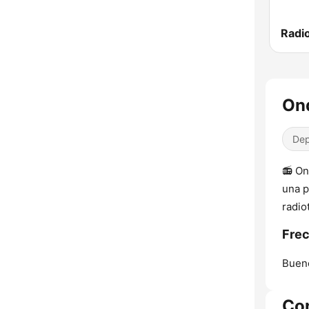
Radi
Ond
Dep
📻 On
una p
radio
Frec
Bueno
Co