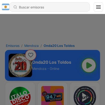
Emisoras
Mendoza
Onda20 Los Toldos
Onda20 Los Toldos
Mendoza - Online