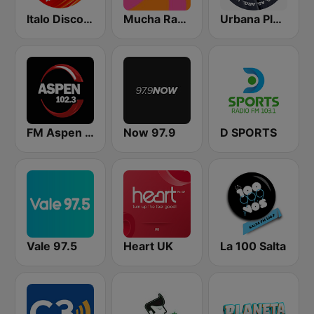
Italo Disco Argentina
Mucha Radio 94.7 FM
Urbana Play 104.3 FM
FM Aspen 102.3
Now 97.9
D SPORTS
Vale 97.5
Heart UK
La 100 Salta