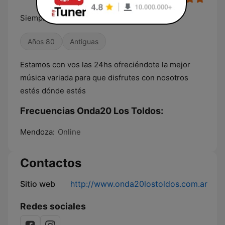
Siempre juntó vos
Años 80
Antiguas
Estamos con vos las 24hs ofreciéndote la mejor
música variada para que disfrutes con nosotros
estés dónde estés
Frecuencias Onda20 Los Toldos:
Mendoza:
Online
Contactos
Sitio web
http://www.onda20lostoldos.com.ar
Redes sociales