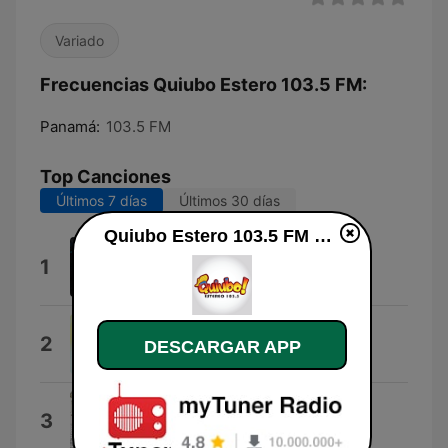
Variado
Frecuencias Quiubo Estero 103.5 FM:
Panamá:
103.5 FM
Top Canciones
Últimos 7 días
Últimos 30 días
Quiubo Estero 103.5 FM en vivo
Sin Compromiso
1
Celsito Quintero
Y Te Pregunto
2
DESCARGAR APP
Balbino
Margarita
3
Dorindo Cardenas