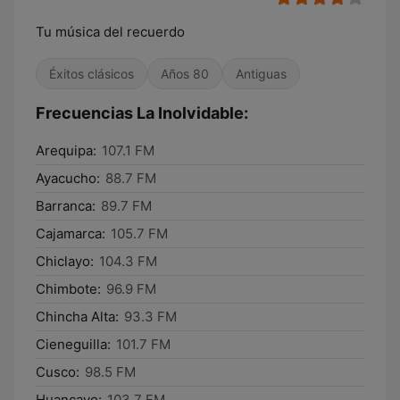
Tu música del recuerdo
Éxitos clásicos
Años 80
Antiguas
Frecuencias La Inolvidable:
Arequipa:
107.1 FM
Ayacucho:
88.7 FM
Barranca:
89.7 FM
Cajamarca:
105.7 FM
Chiclayo:
104.3 FM
Chimbote:
96.9 FM
Chincha Alta:
93.3 FM
Cieneguilla:
101.7 FM
Cusco:
98.5 FM
Huancayo:
103.7 FM