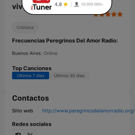
vivo
Cristiana
Frecuencias Peregrinos Del Amor Radio:
Buenos Aires:
Online
Top Canciones
Últimos 7 días
Últimos 30 días
Contactos
Sitio web
http://www.peregrinosdelamorradio.org/
Redes sociales