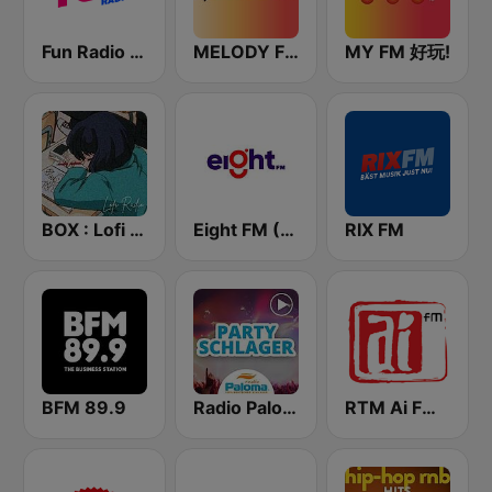
Fun Radio FRANCE
MELODY FM
MY FM 好玩!
BOX : Lofi Radio
Eight FM (One FM 881)
RIX FM
BFM 89.9
Radio Paloma Partyschlager
RTM Ai FM 89.3