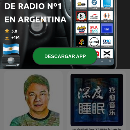
Saud Al-Shuraim
EL AMOR QUE VALE on
Oneplace.com
Más podcasts internacionales de Religión
DESCARGAR APP
y espiritualidad