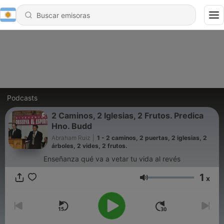
Podcasts
2 Caminos, 2 Iglesias, 2 Frutos. Predica
Hno. Budd
Abraham Ruiz
|
1 - 2 caminos, 2 puertas, 2 iglesias, 2
árboles, 2 vides, 2 frutos.
Enseñanza qué va a vetar tu vida al revés
1
x
Volumen