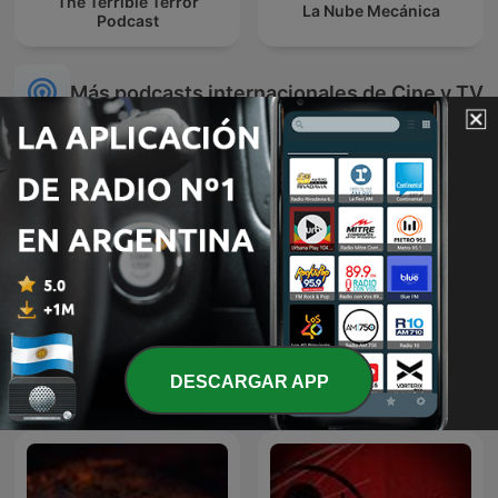
The Terrible Terror
La Nube Mecánica
Podcast
Más podcasts internacionales de Cine y TV
Bigfoot and Beyond with
Reportéři ČT
DESCARGAR APP
Cliff and Bobo