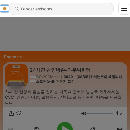
Podcasts
24시간 찬양방송-와우씨씨엠
WOWCCM.net
|
8849 - [08/05]갓서번트의 패밀리레
스토랑(with 곽은기 교수)
24시간 찬양과 말씀을 전하는 기독교 인터넷 방송국 와우씨씨엠.
CCM, 간증, 인터뷰, 말씀묵상, 신앙토크 등 다양한 방송을 제공합
니다.
1
x
Volumen