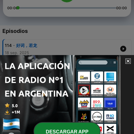
00:00
00:00
Episodios
-
114
好词，若龙
18 sep. 2025
-
113
千夕之争：那场改写香港乐坛的“双姝对决”
31 ene. 2025
-
111
独木成林的粤语歌坛新生代，林家谦
12 ene. 2024
-
110
久违了！励志小队长，卢广仲
12 dic. 2023
-
109
断更三个月期间的乌托邦之旅
22 nov. 2023
DESCARGAR APP