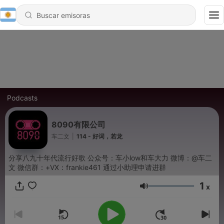
Podcasts
8090有限公司
车二文
|
114 - 好词，若龙
分享八九十年代流行好歌 公众号：车小low和车大力 微博：@车二
文 微信群：+VX：frankie461 通过小助理申请进群
1
x
Volumen