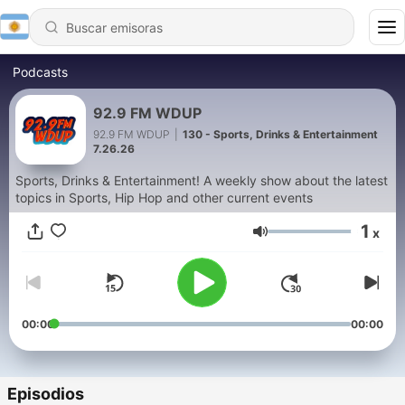
Podcasts
92.9 FM WDUP
92.9 FM WDUP
|
130 - Sports, Drinks & Entertainment
7.26.26
Sports, Drinks & Entertainment! A weekly show about the latest
topics in Sports, Hip Hop and other current events
1
x
Volumen
00:00
00:00
Episodios