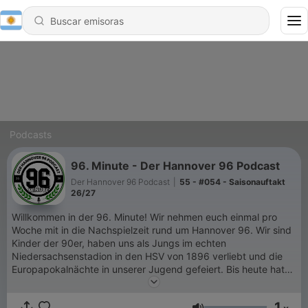
Podcasts
96. Minute - Der Hannover 96 Podcast
Der Hannover 96 Podcast
|
55 - #054 - Saisonauftakt
26/27
Willkommen in der 96. Minute! Wir nehmen euch einmal pro
Woche mit in die Nachspielzeit rund um Hannover 96. Wir sind
Kinder der 90er, haben uns als Jungs im echten
Niedersachsenstadion in den HSV von 1896 verliebt und die
Europapokalnächte in unserer Jugend gefeiert. Bis heute hat
uns die Alte Liebe zwar das ein oder andere graue Haar
beschert - aber wir bleiben. Für immer. Denn 96 ist unsere
1