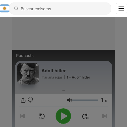
Podcasts
Adolf hitler
mariana rojas
|
1 - Adolf hitler
...
1
x
Volumen