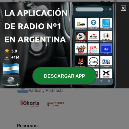
00:00
00:00
Episodios
-
1
Adolf hitler
15 ago. 2020
DESCARGAR APP
Radios Argentinas
Radios y Podcasts
Recursos