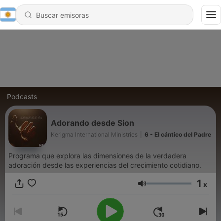
Podcasts
Adorando desde Sion
Kerigma International Ministries
|
6 - El cántico del Padre
Programa que explora las dimensiones de la verdadera
adoración desde las experiencias del crecimiento cotidiano.
1
x
Volumen