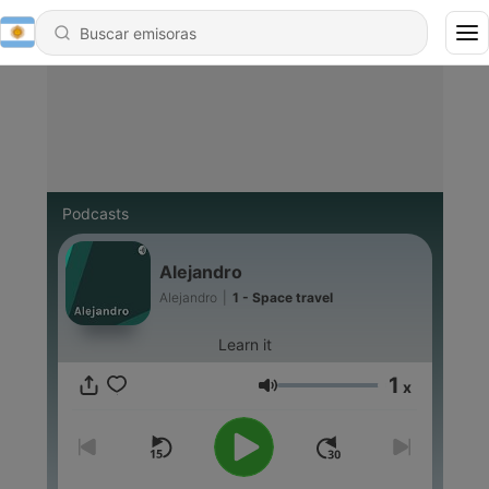
Podcasts
Alejandro
Alejandro
|
1 - Space travel
Learn it
1
x
Volumen