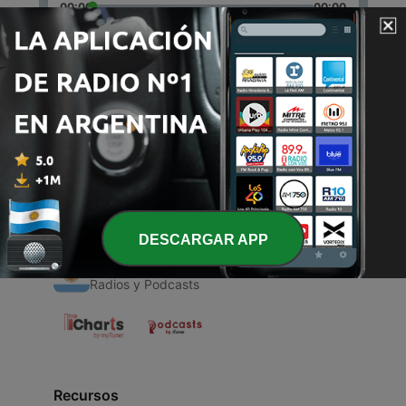
00:00
00:00
Episodios
-
1
Space travel
21 mar. 2018
DESCARGAR APP
Radios Argentinas
Radios y Podcasts
Recursos