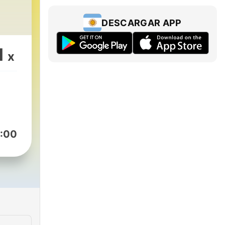
DESCARGAR APP
1
x
:00