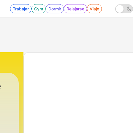
Trabajar
Gym
Dormir
Relajarse
Viaje
e