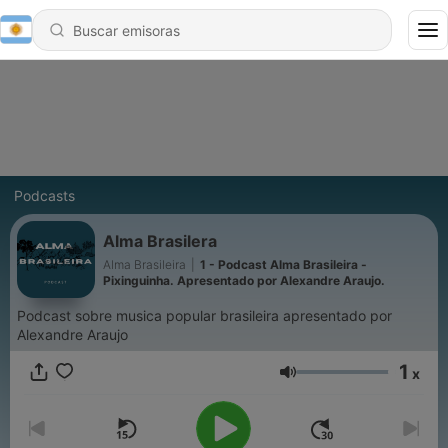
Podcasts
Alma Brasilera
Alma Brasileira
|
1 - Podcast Alma Brasileira -
Pixinguinha. Apresentado por Alexandre Araujo.
Podcast sobre musica popular brasileira apresentado por
Alexandre Araujo
1
x
Volumen