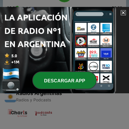
00:00
00:00
Episodios
-
1
Podcast Alma Brasileira - Pixinguinha. Apresentado
por Alexandre Araujo.
22 abr. 2021
DESCARGAR APP
Radios Argentinas
Radios y Podcasts